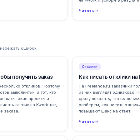
на Kwork и ускорить результа
Читать
, избежать ошибок
Отклики
тобы получить заказ
Как писать отклики на 
 несколько откликов. Поэтому
На Freelance.ru заказчики п
отов выполнить», а тот, кто
из них выглядят одинаково. П
 решать такие проекты и
сразу показать, что вы пони
исать отклик на Kwork так,
разберём, как писать отклики
е заказа.
повышают шанс на ответ.
Читать