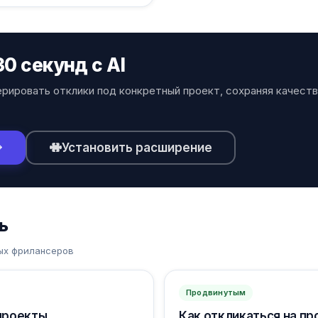
0 секунд с AI
енерировать отклики под конкретный проект, сохраняя качеств
Установить расширение
ь
ных фрилансеров
Продвинутым
 проекты
Как откликаться на п