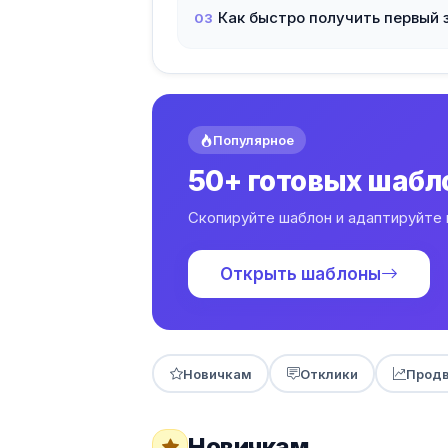
Как быстро получить первый 
03
Популярное
50+ готовых шабл
Скопируйте шаблон и адаптируйте
Открыть шаблоны
Новичкам
Отклики
Прод
Новичкам