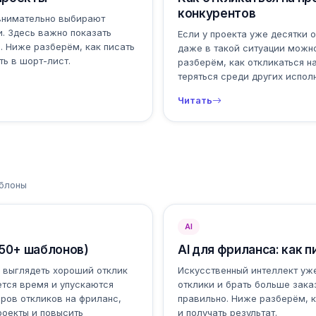
конкурентов
 внимательно выбирают
. Здесь важно показать
Если у проекта уже десятки 
ь. Ниже разберём, как писать
даже в такой ситуации можно
ть в шорт-лист.
разберём, как откликаться н
теряться среди других испол
Читать
аблоны
AI
(50+ шаблонов)
AI для фриланса: как 
н выглядеть хороший отклик
Искусственный интеллект уж
ется время и упускаются
отклики и брать больше зака
ров откликов на фриланс,
правильно. Ниже разберём, к
роекты и повысить
и получать результат.