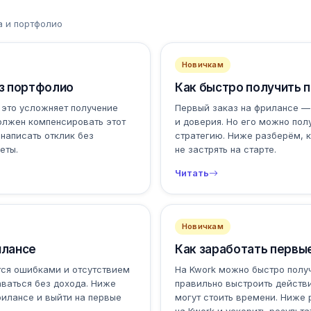
а и портфолио
Новичкам
ез портфолио
Как быстро получить п
 это усложняет получение
Первый заказ на фрилансе —
должен компенсировать этот
и доверия. Но его можно пол
 написать отклик без
стратегию. Ниже разберём, к
еты.
не застрять на старте.
Читать
Новичкам
илансе
Как заработать первые
тся ошибками и отсутствием
На Kwork можно быстро получ
аваться без дохода. Ниже
правильно выстроить действи
рилансе и выйти на первые
могут стоить времени. Ниже 