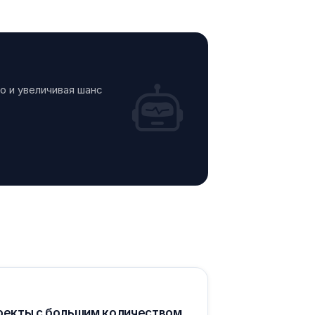
о и увеличивая шанс
роекты с большим количеством