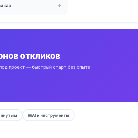
заказ
онов откликов
 под проект — быстрый старт без опыта
винутым
AI и инструменты