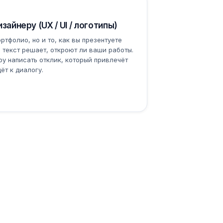
зайнеру (UX / UI / логотипы)
ртфолио, но и то, как вы презентуете
о текст решает, откроют ли ваши работы.
у написать отклик, который привлечёт
ёт к диалогу.