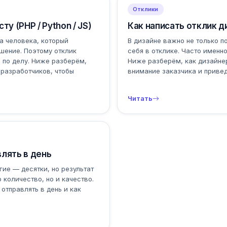
Отклики
у (PHP / Python / JS)
Как написать отклик ди
 а человека, который
В дизайне важно не только по
шение. Поэтому отклик
себя в отклике. Часто именн
 по делу. Ниже разберём,
Ниже разберём, как дизайнер
S-разработчиков, чтобы
внимание заказчика и привед
Читать
лять в день
гие — десятки, но результат
 количество, но и качество.
отправлять в день и как